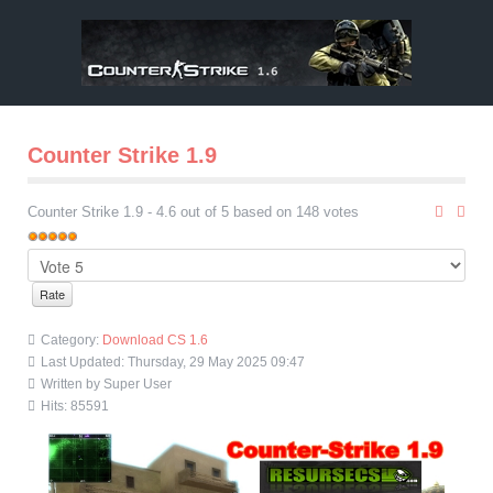
Counter Strike 1.9
Counter Strike 1.9
-
4.6
out of
5
based on
148
votes
Category:
Download CS 1.6
Last Updated: Thursday, 29 May 2025 09:47
Written by
Super User
Hits: 85591