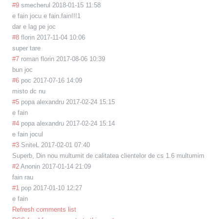
#9
smecherul
2018-01-15 11:58
e fain jocu e fain.fain!!!1
dar e lag pe joc
#8
florin
2017-11-04 10:06
super tare
#7
roman florin
2017-08-06 10:39
bun joc
#6
poc
2017-07-16 14:09
misto dc nu
#5
popa alexandru
2017-02-24 15:15
e fain
#4
popa alexandru
2017-02-24 15:14
e fain jocul
#3
SniteL
2017-02-01 07:40
Superb, Din nou multumit de calitatea clientelor de cs 1.6 multumim
#2
Anonin
2017-01-14 21:09
fain rau
#1
pop
2017-01-10 12:27
e fain
Refresh comments list