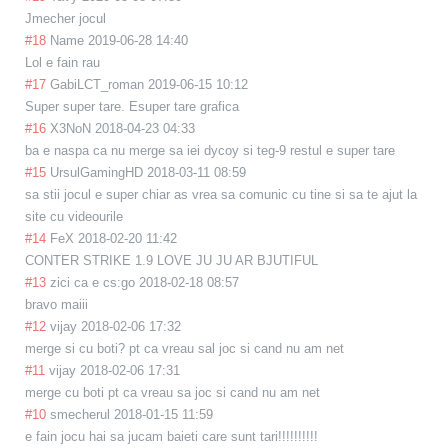
Jmecher jocul
#18
Name
2019-06-28 14:40
Lol e fain rau
#17
GabiLCT_roman
2019-06-15 10:12
Super super tare. Esuper tare grafica
#16
X3NoN
2018-04-23 04:33
ba e naspa ca nu merge sa iei dycoy si teg-9 restul e super tare
#15
UrsulGamingHD
2018-03-11 08:59
sa stii jocul e super chiar as vrea sa comunic cu tine si sa te ajut la
site cu videourile
#14
FeX
2018-02-20 11:42
CONTER STRIKE 1.9 LOVE JU JU AR BJUTIFUL
#13
zici ca e cs:go
2018-02-18 08:57
bravo maiii
#12
vijay
2018-02-06 17:32
merge si cu boti? pt ca vreau sal joc si cand nu am net
#11
vijay
2018-02-06 17:31
merge cu boti pt ca vreau sa joc si cand nu am net
#10
smecherul
2018-01-15 11:59
e fain jocu hai sa jucam baieti care sunt tari!!!!!!!!!!