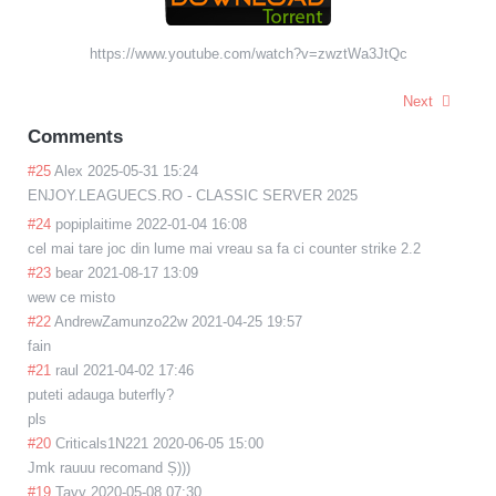
https://www.youtube.com/watch?v=zwztWa3JtQc
Next
Comments
#25
Alex
2025-05-31 15:24
ENJOY.LEAGUECS.
RO - CLASSIC SERVER 2025
#24
popiplaitime
2022-01-04 16:08
cel mai tare joc din lume mai vreau sa fa ci counter strike 2.2
#23
bear
2021-08-17 13:09
wew ce misto
#22
AndrewZamunzo22w
2021-04-25 19:57
fain
#21
raul
2021-04-02 17:46
puteti adauga buterfly?
pls
#20
Criticals1N221
2020-06-05 15:00
Jmk rauuu recomand Ș)))
#19
Tavy
2020-05-08 07:30